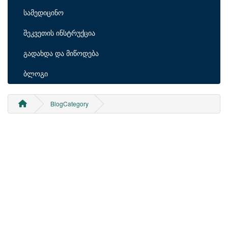
სამედიცინო
შეკვეთის ინსტრუქცია
გადახდა და მიწოდება
ბლოგი
BlogCategory