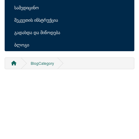
სამედიცინო
შეკვეთის ინსტრუქცია
გადახდა და მიწოდება
ბლოგი
BlogCategory