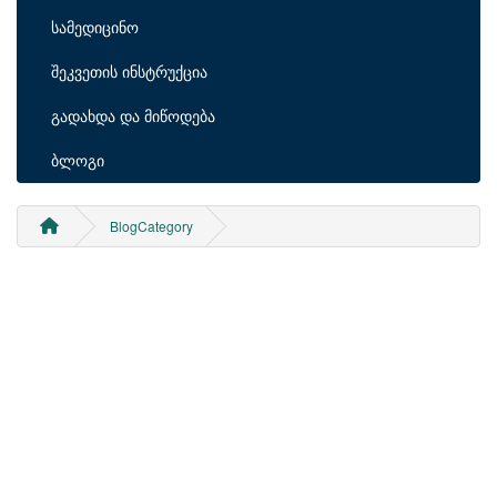
სამედიცინო
შეკვეთის ინსტრუქცია
გადახდა და მიწოდება
ბლოგი
BlogCategory