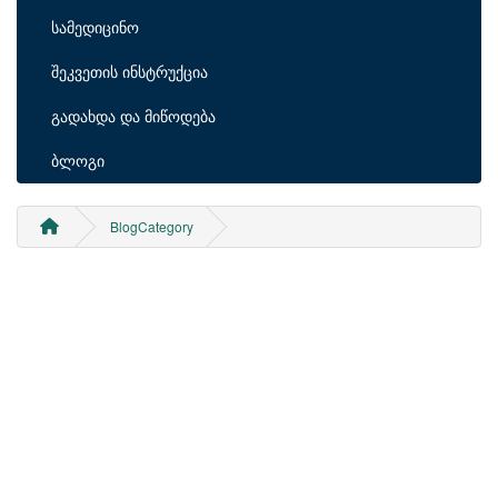
სამედიცინო
შეკვეთის ინსტრუქცია
გადახდა და მიწოდება
ბლოგი
BlogCategory