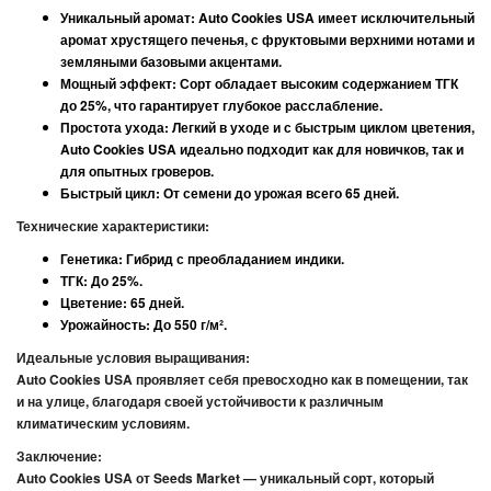
Уникальный аромат
:
Auto Cookies USA
имеет исключительный
аромат хрустящего печенья, с фруктовыми верхними нотами и
земляными базовыми акцентами.
Мощный эффект
: Сорт обладает высоким содержанием ТГК
до 25%, что гарантирует глубокое расслабление.
Простота ухода
: Легкий в уходе и с быстрым циклом цветения,
Auto Cookies USA
идеально подходит как для новичков, так и
для опытных гроверов.
Быстрый цикл
: От семени до урожая всего 65 дней.
Технические характеристики:
Генетика
: Гибрид с преобладанием индики.
ТГК
: До 25%.
Цветение
: 65 дней.
Урожайность
: До 550 г/м².
Идеальные условия выращивания:
Auto Cookies USA
проявляет себя превосходно как в помещении, так
и на улице, благодаря своей устойчивости к различным
климатическим условиям.
Заключение:
Auto Cookies USA
от
Seeds Market
— уникальный сорт, который