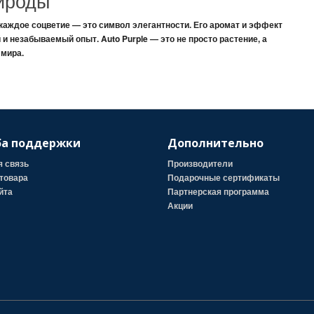
ироды
 каждое соцветие — это
символ элегантности
. Его аромат и эффект
й
и
незабываемый
опыт.
Auto Purple
— это не просто растение, а
мира.
а поддержки
Дополнительно
я связь
Производители
товара
Подарочные сертификаты
йта
Партнерская программа
Акции