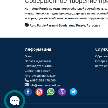
Совершенное творение пр
Хотя
Auto Purple
не отличается обильной урожайностью,
— подлинное
наследие природы
, дарящее
неповторимы
история
, ода
многообразию
и
великолепию
окружающего 
Auto Purple Pyramid Seeds
,
Auto Purple
,
Автоцвет
Информация
Служб
О нас
Обратна
Оплата и доставка
Возврат 
Законодательство
Карта са
Связаться с нами
Инструкции по заказу
+(995) 599 478 000
info@seedsmarket.ge