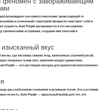
ий феномен с завораживающим
ами
щей разновидностью нового поколения, происходящей от
ртаниями
и
утонченной структурой
прекрасно чувствует себя в
ная сущность
Auto Purple
раскрывается в его
насыщенно-
д тропическими островами, создавая
мистический
и
 изысканный вкус
й весны, где
кислинка свежих ягод
, напитанных утренней росой,
вдох погружает в мир грез, наполняя воздух ароматами,
uto Purple
— это настоящая находка для ценителей
многогранного
ия
ежду
расслабленным сознанием
и активным
телом
. Это состояние
овую ясность
.
Auto Purple
— идеальный выбор для тех, кто