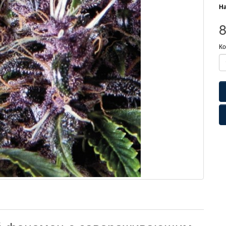
На
Ко