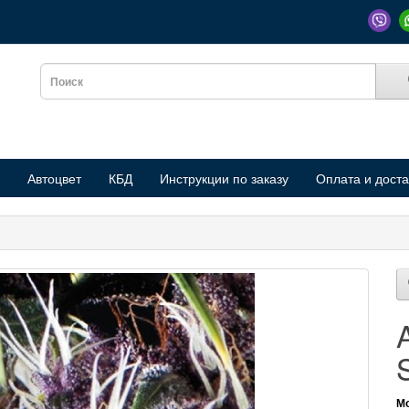
Автоцвет
КБД
Инструкции по заказу
Оплата и доста
Мо