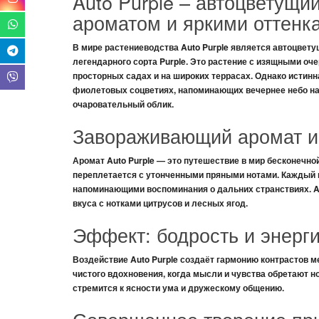
Auto Purple – автоцветущ
ароматом и яркими оттенк
В мире растениеводства
Auto Purple
является автоцвету
легендарного сорта
Purple
. Это растение с
изящными оче
просторных садах
и на
широких террасах
. Однако истин
фиолетовых соцветиях
, напоминающих
вечернее небо
на
очаровательный
облик.
Завораживающий аромат и
Аромат
Auto Purple
— это
путешествие
в мир бесконечно
переплетается с утонченными
пряными нотами
. Каждый 
напоминающими
воспоминания о дальних странствиях
.
A
вкуса
с нотками
цитрусов и лесных ягод
.
Эффект: бодрость и энерг
Воздействие
Auto Purple
создаёт
гармонию контрастов
м
чистого вдохновения
, когда
мысли и чувства
обретают
н
стремится к
ясности ума
и дружескому общению.