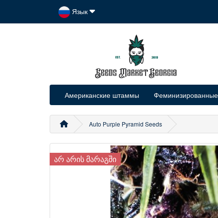
Язык
Американские штаммы
Феминизированные
Auto Purple Pyramid Seeds
ᲐᲠ ᲐᲠᲘᲡ ᲛᲐᲠᲐᲒᲨᲘ