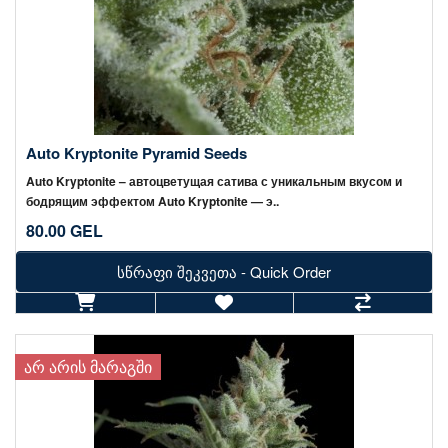
Auto Kryptonite Pyramid Seeds
Auto Kryptonite – автоцветущая сатива с уникальным вкусом и
бодрящим эффектом Auto Kryptonite — э..
80.00 GEL
სწრაფი შეკვეთა - Quick Order
ᲐᲠ ᲐᲠᲘᲡ ᲛᲐᲠᲐᲒᲨᲘ