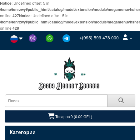
Notice
: Undefined offset: 5 in
/home/tenrzwyi/public_html/catalog/model/extension/module/megamenuvhsh
on line
427
Notice
: Undefined offset: 5 in
/home/tenrzwyi/public_html/catalog/model/extension/module/megamenuvhsh
on line
428
+(995) 599 478 000
Товаров 0 (0.00 GEL)
Категории