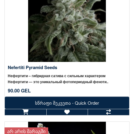
Nefertiti Pyramid Seeds
Нефертити – гибридная сатива с сильным характером
Нефертити — это уникальный фотопериодный феноти..
90.00 GEL
სწრაფი შეკვეთა - Quick Order
ᲐᲠ ᲐᲠᲘᲡ ᲛᲐᲠᲐᲒᲨᲘ