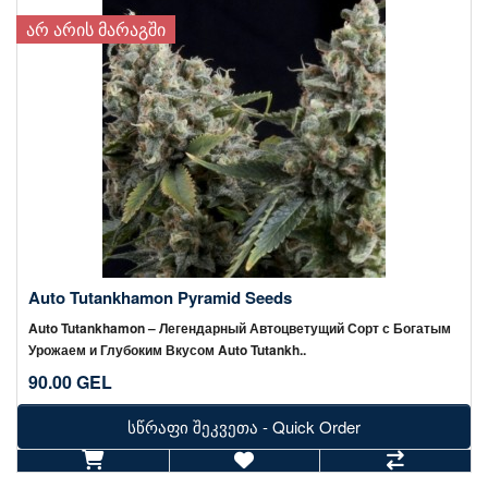
ᲐᲠ ᲐᲠᲘᲡ ᲛᲐᲠᲐᲒᲨᲘ
Auto Tutankhamon Pyramid Seeds
Auto Tutankhamon – Легендарный Автоцветущий Сорт с Богатым
Урожаем и Глубоким Вкусом Auto Tutankh..
90.00 GEL
სწრაფი შეკვეთა - Quick Order