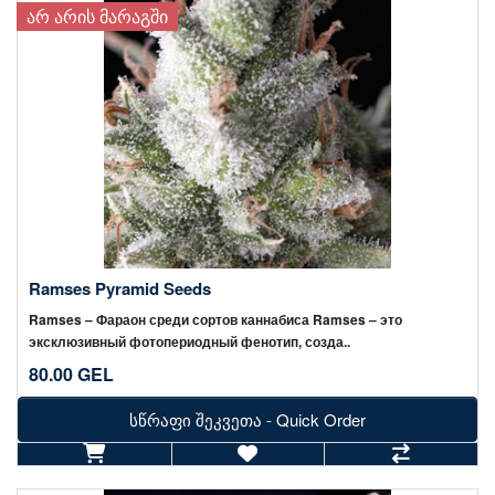
ᲐᲠ ᲐᲠᲘᲡ ᲛᲐᲠᲐᲒᲨᲘ
Ramses Pyramid Seeds
Ramses – Фараон среди сортов каннабиса Ramses – это
эксклюзивный фотопериодный фенотип, созда..
80.00 GEL
სწრაფი შეკვეთა - Quick Order